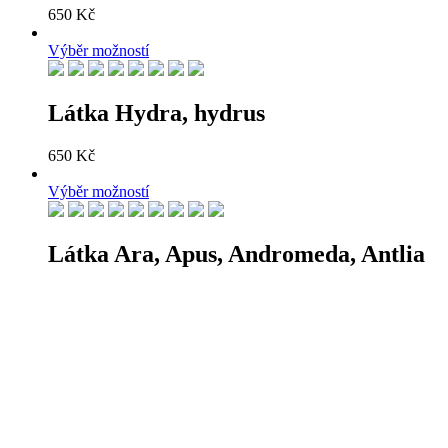
650
Kč
Výběr možností
Látka Hydra, hydrus
650
Kč
Výběr možností
Látka Ara, Apus, Andromeda, Antlia
650
Kč
LIPA Design s.r.o.
Přístavní 470/39
400 07 Ústí nad Labem
info@lipadesign.com