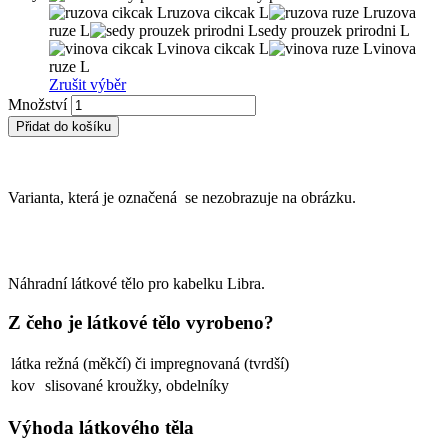
ruzova cikcak L
ruzova
ruze L
sedy prouzek prirodni L
vinova cikcak L
vinova
ruze L
Zrušit výběr
Množství
Přidat do košíku
Varianta, která je označená
se nezobrazuje na obrázku.
Náhradní látkové tělo pro kabelku Libra.
Z čeho je látkové tělo vyrobeno?
látka
režná (měkčí) či impregnovaná (tvrdší)
kov
slisované kroužky, obdelníky
Výhoda látkového těla