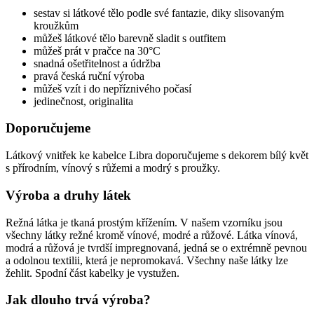
sestav si látkové tělo podle své fantazie, diky slisovaným
kroužkům
můžeš látkové tělo barevně sladit s outfitem
můžeš prát v pračce na 30°C
snadná ošetřitelnost a údržba
pravá česká ruční výroba
můžeš vzít i do nepříznivého počasí
jedinečnost, originalita
Doporučujeme
Látkový vnitřek ke kabelce Libra doporučujeme s dekorem bílý květ
s přírodním, vínový s růžemi a modrý s proužky.
Výroba a druhy látek
Režná látka je tkaná prostým křížením. V našem vzorníku jsou
všechny látky režné kromě vínové, modré a růžové. Látka vínová,
modrá a růžová je tvrdší impregnovaná, jedná se o extrémně pevnou
a odolnou textilii, která je nepromokavá. Všechny naše látky lze
žehlit. Spodní část kabelky je vystužen.
Jak dlouho trvá výroba?