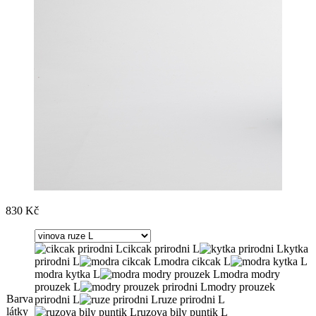
830
Kč
cikcak prirodni L
kytka
prirodni L
modra cikcak L
modra kytka L
modra modry
prouzek L
modry prouzek
Barva
prirodni L
ruze prirodni L
látky
ruzova bily puntik L