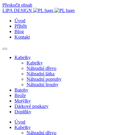
Přeskočit obsah
LIPA DESIGN
Úvod
Příběh
Blog
Kontakt
Kabelky
Kabelky
Náhradní dřevo
Náhradní látka
Náhradní popruhy
Náhradní šrouby
Batohy
Brože
Motýlky
Dárkové poukazy
Doplňky
Úvod
Kabelky
Náhradní dřevo