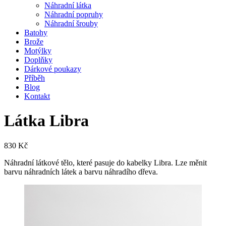
Náhradní látka
Náhradní popruhy
Náhradní šrouby
Batohy
Brože
Motýlky
Doplňky
Dárkové poukazy
Příběh
Blog
Kontakt
Látka Libra
830
Kč
Náhradní látkové tělo, které pasuje do kabelky Libra. Lze měnit
barvu náhradních látek a barvu náhradího dřeva.