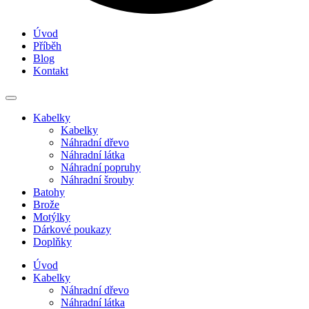
Úvod
Příběh
Blog
Kontakt
Kabelky
Kabelky
Náhradní dřevo
Náhradní látka
Náhradní popruhy
Náhradní šrouby
Batohy
Brože
Motýlky
Dárkové poukazy
Doplňky
Úvod
Kabelky
Náhradní dřevo
Náhradní látka