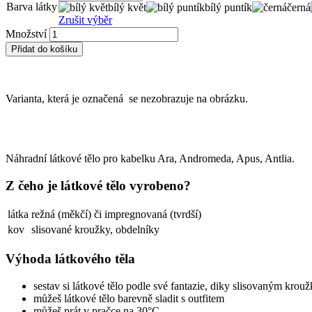
Barva látky
bílý květ
bílý puntík
černá
Zrušit výběr
Množství
Přidat do košíku
Varianta, která je označená
se nezobrazuje na obrázku.
Náhradní látkové tělo pro kabelku Ara, Andromeda, Apus, Antlia.
Z čeho je látkové tělo vyrobeno?
látka
režná (měkčí) či impregnovaná (tvrdší)
kov
slisované kroužky, obdelníky
Výhoda látkového těla
sestav si látkové tělo podle své fantazie, diky slisovaným krou
můžeš látkové tělo barevně sladit s outfitem
můžeš prát v pračce na 30°C