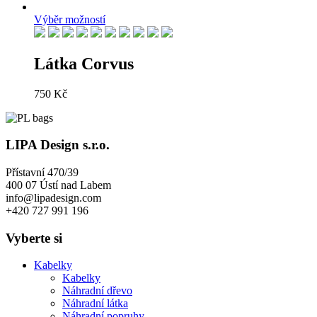
Výběr možností
Látka Corvus
750
Kč
LIPA Design s.r.o.
Přístavní 470/39
400 07 Ústí nad Labem
info@lipadesign.com
+420 727 991 196
Vyberte si
Kabelky
Kabelky
Náhradní dřevo
Náhradní látka
Náhradní popruhy