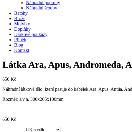
Náhradní popruhy
Náhradní šrouby
Batohy
Brože
Motýlky
Doplňky
Dárkové poukazy
Příběh
Blog
Kontakt
Látka Ara, Apus, Andromeda, A
650
Kč
Náhradní látkové tělo, které pasuje do kabelek Ara, Apus, Antlia, A
Rozměr: š.v.h. 300x205x100mm
650
Kč