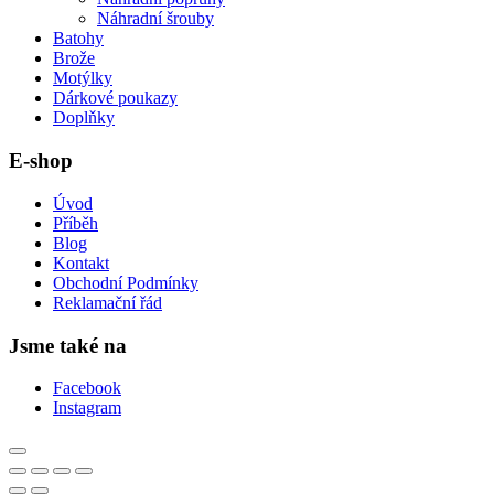
Náhradní šrouby
Batohy
Brože
Motýlky
Dárkové poukazy
Doplňky
E-shop
Úvod
Příběh
Blog
Kontakt
Obchodní Podmínky
Reklamační řád
Jsme také na
Facebook
Instagram