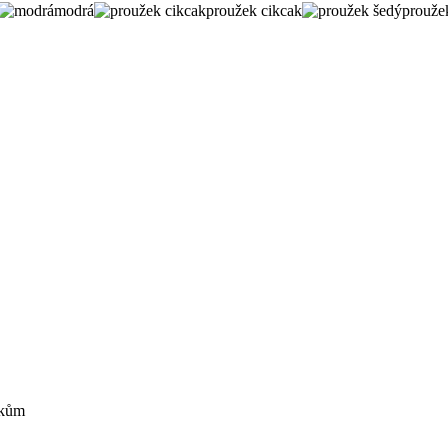
modrá
proužek cikcak
prouže
žkům