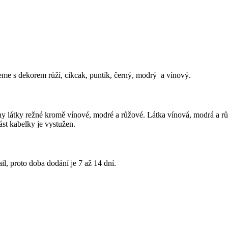
me s dekorem růží, cikcak, puntík, černý, modrý
a vínový.
ny látky režné kromě vínové, modré a růžové. Látka vínová, modrá a r
ást kabelky je vystužen.
il, proto doba dodání je 7 až 14 dní.