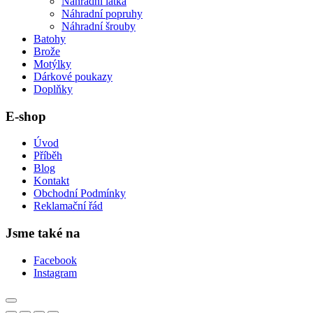
Náhradní látka
Náhradní popruhy
Náhradní šrouby
Batohy
Brože
Motýlky
Dárkové poukazy
Doplňky
E-shop
Úvod
Příběh
Blog
Kontakt
Obchodní Podmínky
Reklamační řád
Jsme také na
Facebook
Instagram