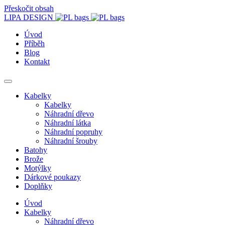
Přeskočit obsah
LIPA DESIGN
Úvod
Příběh
Blog
Kontakt
Kabelky
Kabelky
Náhradní dřevo
Náhradní látka
Náhradní popruhy
Náhradní šrouby
Batohy
Brože
Motýlky
Dárkové poukazy
Doplňky
Úvod
Kabelky
Náhradní dřevo