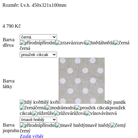
Rozměr: š.v.h. 450x321x100mm
4 790
Kč
Barva
přírodní
zrzavá
hnědá
dřeva
černá
Barva
látky
bílý květ
bílý puntík
černá
modrá
proužek
cikcak
růže
růžová
vínová
Barva
přírodní
tmavě hnědý
popruhu
černý
Zrušit výběr