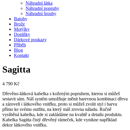
Náhradní látka
Náhradní popruhy
Náhradní šrouby
Batohy
Brože
Motýlky
Doplňky
Dárkové poukazy
Příběh
Blog
Kontakt
Sagitta
4 790
Kč
Dřevěno-látková kabelka s koženým popruhem, kterou si můžeš
sestavit sám. Náš systém umožňuje měnit barevnou kombinaci dřeva
a zároveň i látkového vnitřku, proto si můžeš zvolit styl i barvu
přímo ke svému outfitu, na který máš zrovna náladu. Ručně
vyráběná kabelka, kde si zakládáme na kvalitě a detailu produktu.
Kabelka Sagitta čistý dřevěný rámeček, kde vynikne například
dekor látkového vnitřku.