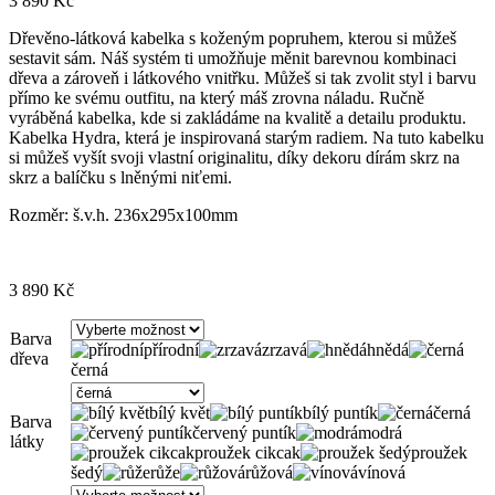
3 890
Kč
Dřevěno-látková kabelka s koženým popruhem, kterou si můžeš
sestavit sám. Náš systém ti umožňuje měnit barevnou kombinaci
dřeva a zároveň i látkového vnitřku. Můžeš si tak zvolit styl i barvu
přímo ke svému outfitu, na který máš zrovna náladu. Ručně
vyráběná kabelka, kde si zakládáme na kvalitě a detailu produktu.
Kabelka Hydra, která je inspirovaná starým radiem. Na tuto kabelku
si můžeš vyšít svoji vlastní originalitu, díky dekoru dírám skrz na
skrz a balíčku s lněnými niťemi.
Rozměr: š.v.h. 236x295x100mm
3 890
Kč
Barva
přírodní
zrzavá
hnědá
dřeva
černá
bílý květ
bílý puntík
černá
Barva
červený puntík
modrá
látky
proužek cikcak
proužek
šedý
růže
růžová
vínová