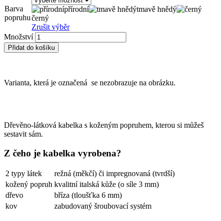
Barva
přírodní
tmavě hnědý
popruhu
černý
Zrušit výběr
Množství
Přidat do košíku
Varianta, která je označená
se nezobrazuje na obrázku.
Dřevěno-látková kabelka s koženým popruhem, kterou si můžeš
sestavit sám.
Z čeho je kabelka vyrobena?
2 typy látek
režná (měkčí) či impregnovaná (tvrdší)
kožený popruh
kvalitní italská kůže (o síle 3 mm)
dřevo
bříza (tloušťka 6 mm)
kov
zabudovaný šroubovací systém