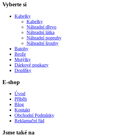
Vyberte si
Kabelky
Kabelky
Náhradní dřevo
Náhradní látka
Náhradní popruhy
Náhradní šrouby
Batohy
Brože
Motýlky
Dárkové poukazy
Doplňky
E-shop
Úvod
Příběh
Blog
Kontakt
Obchodní Podmínky
Reklamační řád
Jsme také na