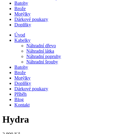
Batohy
Brože
Motýlky
Dárkové poukazy
Doplňky
Úvod
Kabelky
Náhradní dřevo
Náhradní látka
Náhradní popruhy
Náhradní šrouby
Batohy
Brože
Motýlky
Doplňky
Dárkové poukazy
Příběh
Blog
Kontakt
Hydra