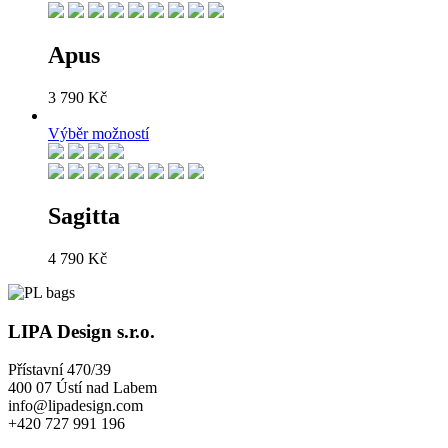
Apus
3 790
Kč
Výběr možností
Sagitta
4 790
Kč
LIPA Design s.r.o.
Přístavní 470/39
400 07 Ústí nad Labem
info@lipadesign.com
+420 727 991 196