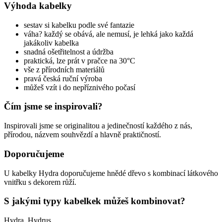
Výhoda kabelky
sestav si kabelku podle své fantazie
váha? každý se obává, ale nemusí, je lehká jako každá
jakákoliv kabelka
snadná ošetřitelnost a údržba
praktická, lze prát v pračce na 30°C
vše z přírodních materiálů
pravá česká ruční výroba
můžeš vzít i do nepříznivého počasí
Čím jsme se inspirovali?
Inspirovali jsme se originalitou a jedinečností každého z nás,
přírodou, názvem souhvězdí a hlavně praktičností.
Doporučujeme
U kabelky Hydra doporučujeme hnědé dřevo s kombinací látkového
vnitřku s dekorem růží.
S jakými typy kabelkek můžeš kombinovat?
Hydra, Hydrus