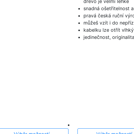
dřevo je velmi lehké
snadná ošetřitelnost 
pravá česká ruční výr
můžeš vzít i do nepří
kabelku lze otřít vlh
jedinečnost, originalit
Výběr možností
Výběr možností