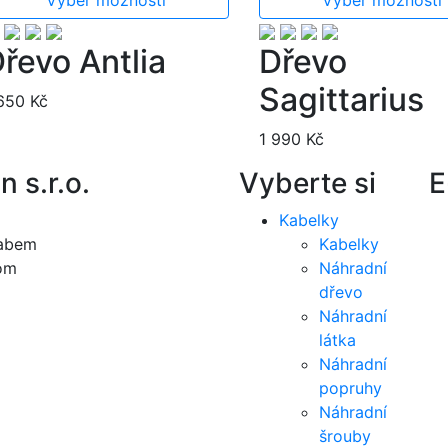
řevo Antlia
Dřevo
Sagittarius
 650
Kč
1 990
Kč
n s.r.o.
Vyberte si
E
Kabelky
Labem
Kabelky
com
Náhradní
dřevo
Náhradní
látka
Náhradní
popruhy
Náhradní
šrouby