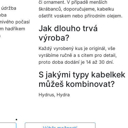
či ornament.
V
případě menších
a údržba
škrábanců, doporučujeme, kabelku
oba
ošetřit voskem nebo přírodním olejem.
znivého počasí
Jak dlouho trvá
kým hadříkem
a
výroba?
Každý vyrobený kus je originál, vše
vyrábíme ručně a s citem pro detail,
proto doba dodání je 14 až 30 dní.
S jakými typy kabelkek
můžeš kombinovat?
Hydrus, Hydra
Výběr možností