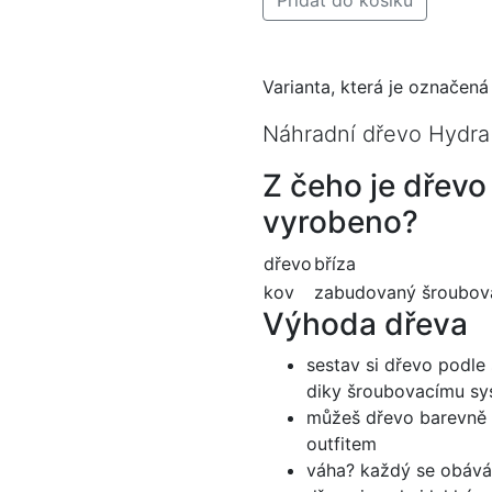
Varianta, která je označen
Náhradní dřevo Hydra
Z čeho je dřevo
vyrobeno?
dřevo
bříza
kov
zabudovaný šroubov
Výhoda dřeva
sestav si dřevo podle 
diky šroubovacímu s
můžeš dřevo barevně s
outfitem
váha? každý se obává,