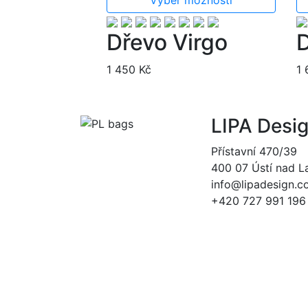
Dřevo Virgo
D
1 450
Kč
1
LIPA Desig
Přístavní 470/39
400 07 Ústí nad 
info@lipadesign.
+420 727 991 196