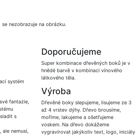
á
se nezobrazuje na obrázku.
Doporučujeme
Super kombinace dřevěných boků je v
hnědé barvě v kombinaci vínového
látkového těla.
ací systém
Výroba
své fantazie,
Dřevěné boky slepujeme, lisujeme ze 3
ystému
až 4 vrstev dýhy. Dřevo brousíme,
ladit s
moříme, lakujeme a ošetřujeme
voskem. Na dřevo dokážeme
 ale nemusí,
vygravírovat jakýkoliv text, logo, iniciály